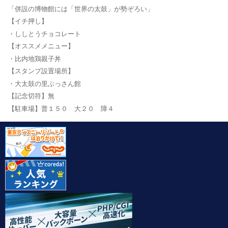
「併設の博物館には「世界の太鼓」が勢ぞろい」
【イチ押し】
・ししとうチョコレート
【オススメメニュー】
・比内地鶏親子丼
【スタンプ設置場所】
・大太鼓の里ぶっさん館
【記念切符】無
【駐車場】普１５０ 大２０ 障４