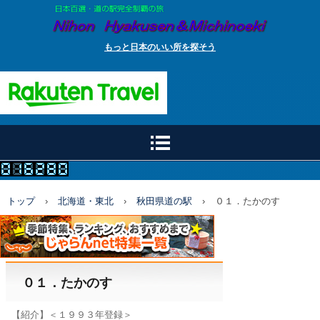
もっと日本のいい所を探そう
トップ
›
北海道・東北
›
秋田県道の駅
›
０１．たかのす
０１．たかのす
【紹介】＜１９９３年登録＞