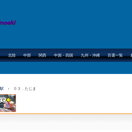
東
北陸
中部
関西
中国・四国
九州・沖縄
百選一覧
駅
›
０３．たじま