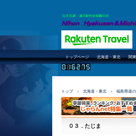
トップページ
北海道・東北
関
トップ
›
北海道・東北
›
福島県道の
０３．たじま