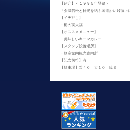
【紹介】＜１９９５年登録＞
「会津若松と日光を結ぶ国道沿い峠頂上
【イチ押し】
・栃の実大福
【オススメメニュー】
・美味しいキーマカレー
【スタンプ設置場所】
・物産館内観光案内所
【記念切符】有
【駐車場】普４０ 大１０ 障３