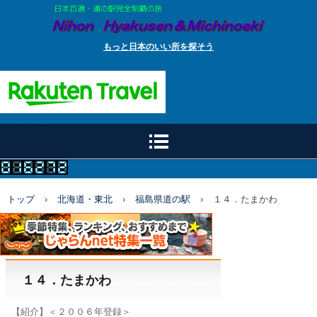
もっと日本のいい所を探そう
トップ
›
北海道・東北
›
福島県道の駅
›
１４．たまかわ
１４．たまかわ
【紹介】＜２００６年登録＞