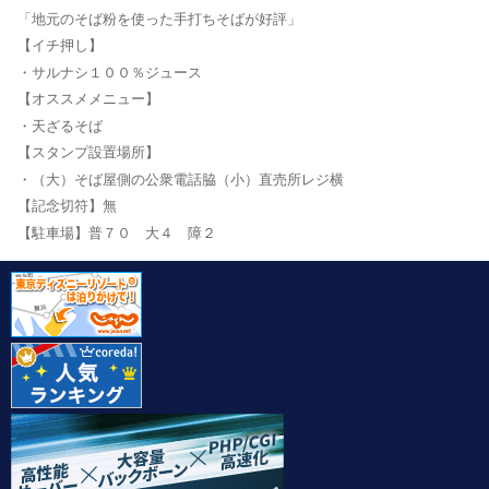
「地元のそば粉を使った手打ちそばが好評」
【イチ押し】
・サルナシ１００％ジュース
【オススメメニュー】
・天ざるそば
【スタンプ設置場所】
・（大）そば屋側の公衆電話脇（小）直売所レジ横
【記念切符】無
【駐車場】普７０ 大４ 障２